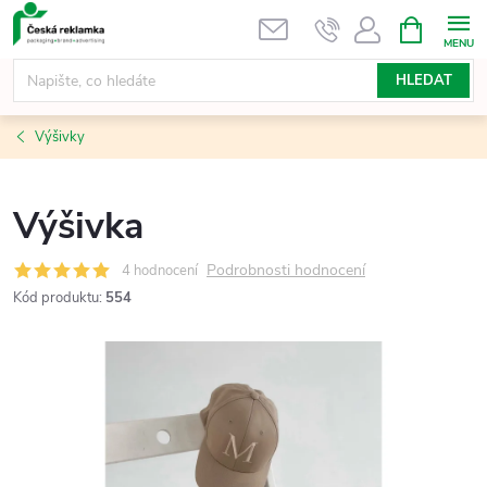
Přejít
NÁKUPNÍ
KOŠÍK
na
obsah
HLEDAT
Výšivky
Výšivka
Podrobnosti hodnocení
4 hodnocení
Kód produktu:
554