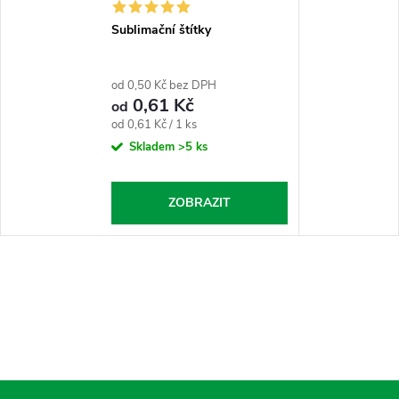
Sublimační štítky
od 0,50 Kč bez DPH
0,61 Kč
od
Měrná
od 0,61 Kč / 1 ks
cena:
Skladem
>5 ks
ZOBRAZIT