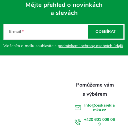
Mějte přehled o novinkách
a slevách
Z
á
E-mail
ODEBÍRAT
p
Vložením e-mailu souhlasíte s
podmínkami ochrany osobních údajů
a
t
í
Info
@
ceskarekla
mka.cz
+420 601 009 06
9