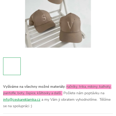
Vyšíváme na všechny možné materiály:
ručníky, trika, mikiny, kalhoty,
Pošlete nám poptávku na
pantofle, boty, čepice, kšiltovky a další..
info@ceskareklamka.cz
a my Vám ji obratem vyhodnotíme.
Těšíme
se na spolupráci :)