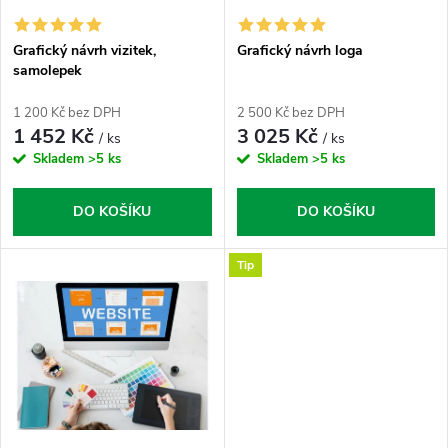
s
Grafický návrh vizitek,
Grafický návrh loga
samolepek
p
1 200 Kč bez DPH
2 500 Kč bez DPH
r
1 452 Kč
3 025 Kč
/ ks
/ ks
Skladem
>5 ks
Skladem
>5 ks
o
DO KOŠÍKU
DO KOŠÍKU
d
Tip
u
k
t
ů