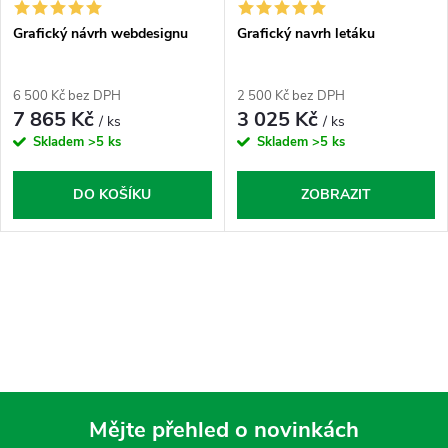
Grafický návrh webdesignu
Grafický navrh letáku
6 500 Kč bez DPH
2 500 Kč bez DPH
7 865 Kč
3 025 Kč
/ ks
/ ks
Skladem
>5 ks
Skladem
>5 ks
DO KOŠÍKU
ZOBRAZIT
O
v
l
á
Mějte přehled o novinkách