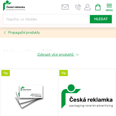
Přejít
NÁKUPNÍ
KOŠÍK
na
obsah
HLEDAT
Propagační produkty
Nejprodávanější
Zobrazit více produktů
V
Tip
Tip
ý
p
i