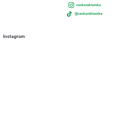
ceskareklamka
i
@ceskareklamka
s
u
Instagram