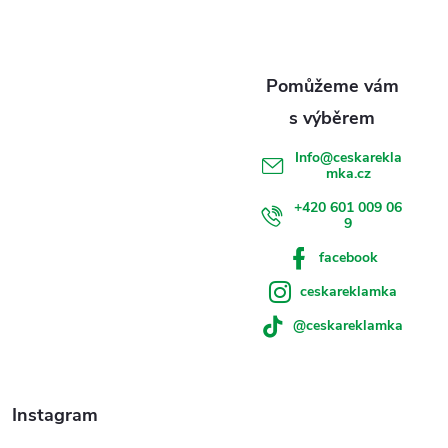
a
r
t
v
í
k
y
Info
@
ceskarekla
mka.cz
v
+420 601 009 06
ý
9
p
facebook
ceskareklamka
i
@ceskareklamka
s
u
Instagram