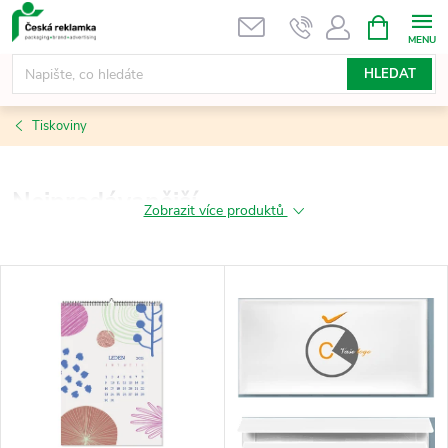
Přejít
NÁKUPNÍ
KOŠÍK
na
obsah
HLEDAT
Tiskoviny
Nejprodávanější
Zobrazit více produktů
V
ý
p
i