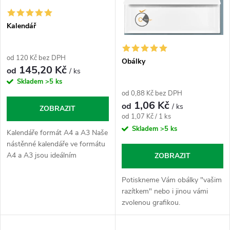
s
Kalendář
p
od 120 Kč bez DPH
Obálky
r
145,20 Kč
od
/ ks
Skladem
>5 ks
o
od 0,88 Kč bez DPH
1,06 Kč
od
/ ks
ZOBRAZIT
d
Měrná
od 1,07 Kč / 1 ks
cena:
Skladem
>5 ks
Kalendáře formát A4 a A3 Naše
u
nástěnné kalendáře ve formátu
A4 a A3 jsou ideálním
ZOBRAZIT
k
doplňkem pro každou
domácnost, kancelář nebo
Potiskneme Vám obálky "vašim
pracovní prostor. Nabízejí
razítkem" nebo i jinou vámi
t
dostatek prostoru pro...
zvolenou grafikou.
ů