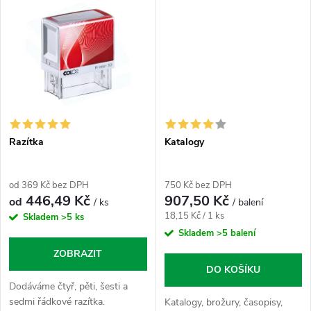
Razítka
Katalogy
od 369 Kč bez DPH
750 Kč bez DPH
446,49 Kč
907,50 Kč
od
/ ks
/ balení
Měrná
18,15 Kč / 1 ks
Skladem
>5 ks
cena:
Skladem
>5 balení
ZOBRAZIT
DO KOŠÍKU
Dodáváme čtyř, pěti, šesti a
sedmi řádkové razítka.
Katalogy, brožury, časopisy,