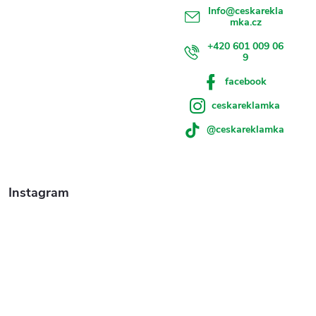
Info
@
ceskarekla
mka.cz
+420 601 009 06
9
facebook
ceskareklamka
@ceskareklamka
Instagram