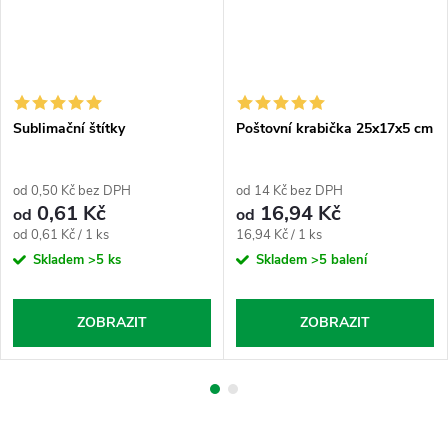
Sublimační štítky
Poštovní krabička 25x17x5 cm
od 0,50 Kč bez DPH
od 14 Kč bez DPH
0,61 Kč
16,94 Kč
od
od
Měrná
Měrná
od 0,61 Kč / 1 ks
16,94 Kč / 1 ks
cena:
cena:
Skladem
>5 ks
Skladem
>5 balení
ZOBRAZIT
ZOBRAZIT