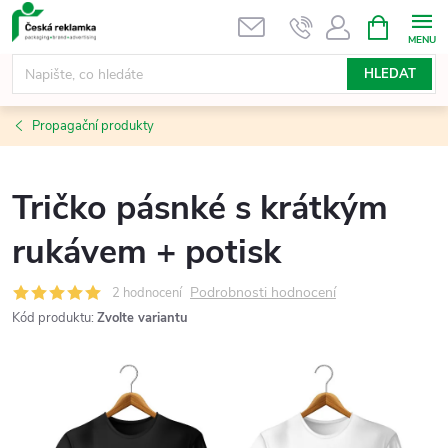
Přejít
NÁKUPNÍ
KOŠÍK
na
obsah
HLEDAT
Propagační produkty
Tričko pásnké s krátkým
rukávem + potisk
Podrobnosti hodnocení
2 hodnocení
Kód produktu:
Zvolte variantu