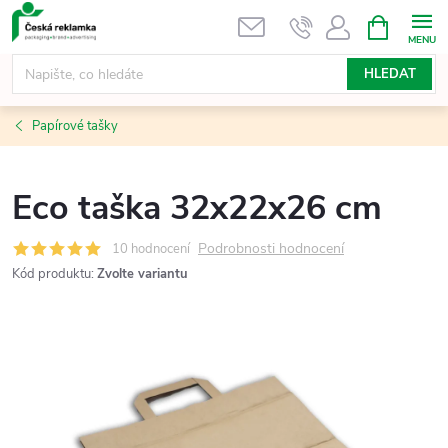
Přejít
NÁKUPNÍ
KOŠÍK
na
obsah
HLEDAT
Papírové tašky
Eco taška 32x22x26 cm
Podrobnosti hodnocení
10 hodnocení
Kód produktu:
Zvolte variantu