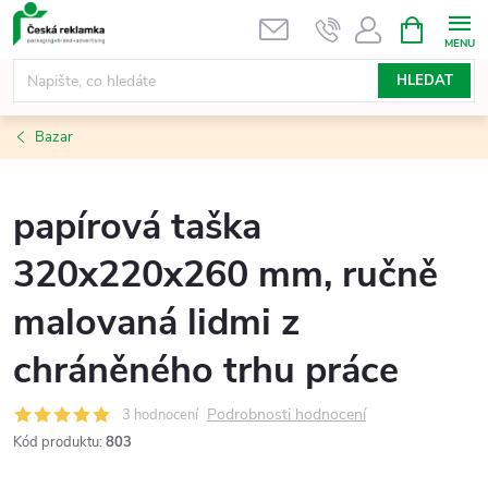
Přejít
NÁKUPNÍ
KOŠÍK
na
obsah
HLEDAT
Bazar
papírová taška
320x220x260 mm, ručně
malovaná lidmi z
chráněného trhu práce
Podrobnosti hodnocení
3 hodnocení
Kód produktu:
803