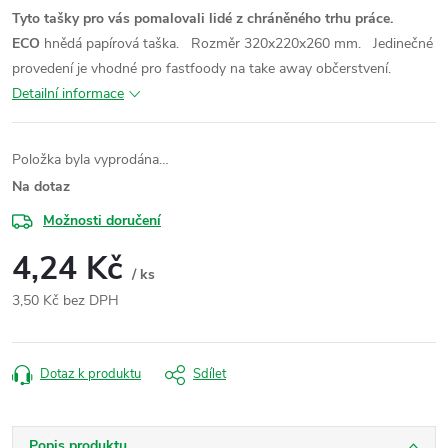
Tyto tašky pro vás pomalovali lidé z chráněného trhu práce.
ECO
hnědá papírová taška.
Rozměr 320x220x260 mm.
Jedinečné
provedení je vhodné pro fastfoody na take away občerstvení.
Detailní informace
Položka byla vyprodána…
Na dotaz
Možnosti doručení
4,24 Kč
/ ks
3,50 Kč bez DPH
Měrná
cena:
Dotaz k produktu
Sdílet
Popis produktu