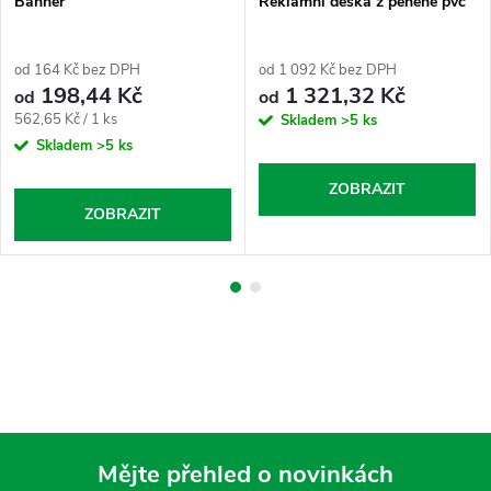
Banner
Reklamní deska z pěněné pvc
od 164 Kč bez DPH
od 1 092 Kč bez DPH
198,44 Kč
1 321,32 Kč
od
od
Měrná
562,65 Kč / 1 ks
Skladem
>5 ks
cena:
Skladem
>5 ks
ZOBRAZIT
ZOBRAZIT
Mějte přehled o novinkách