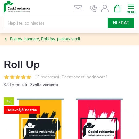
Přejít
NÁKUPNÍ
KOŠÍK
na
obsah
HLEDAT
Polepy, bannery, RollUpy, plakáty v roli
Roll Up
Podrobnosti hodnocení
10 hodnocení
Kód produktu:
Zvolte variantu
Tip
Nejlevnější na trhu