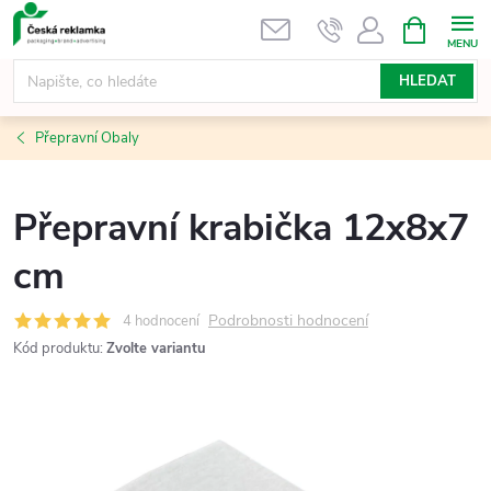
Přejít
NÁKUPNÍ
KOŠÍK
na
obsah
HLEDAT
Přepravní Obaly
Přepravní krabička 12x8x7
cm
Podrobnosti hodnocení
4 hodnocení
Kód produktu:
Zvolte variantu