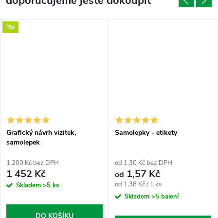
doporučujeme ještě dokoupit
Tip
Grafický návrh vizitek,
Samolepky - etikety
samolepek
1 200 Kč bez DPH
od 1,30 Kč bez DPH
1 452 Kč
1,57 Kč
od
Měrná
od 1,38 Kč / 1 ks
Skladem
>5 ks
cena:
Skladem
>5 balení
DO KOŠÍKU