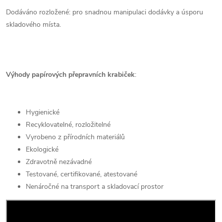
Dodáváno rozložené: pro snadnou manipulaci dodávky a úsporu
skladového místa.
Výhody papírových přepravních krabiček
:
Hygienické
Recyklovatelné, rozložitelné
Vyrobeno z přírodních materiálů
Ekologické
Zdravotně nezávadné
Testované, certifikované, atestované
Nenáročné na transport a skladovací prostor