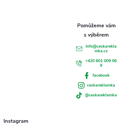
a
t
í
Info
@
ceskarekla
mka.cz
+420 601 009 06
9
facebook
ceskareklamka
@ceskareklamka
Instagram