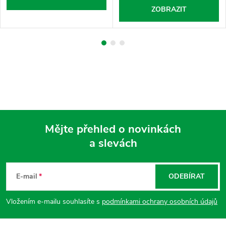
ZOBRAZIT
Mějte přehled o novinkách
a slevách
Z
á
E-mail
ODEBÍRAT
p
Vložením e-mailu souhlasíte s
podmínkami ochrany osobních údajů