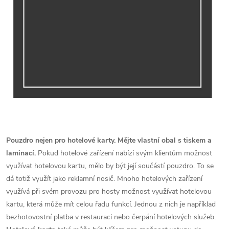
Pouzdro nejen pro hotelové karty. Mějte vlastní obal s tiskem a
laminací.
Pokud hotelové zařízení nabízí svým klientům možnost
využívat hotelovou kartu, mělo by být její součástí pouzdro. To se
dá totiž využít jako reklamní nosič. Mnoho hotelových zařízení
využívá při svém provozu pro hosty možnost využívat hotelovou
kartu, která může mít celou řadu funkcí. Jednou z nich je například
bezhotovostní platba v restauraci nebo čerpání hotelových služeb.