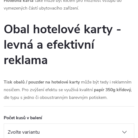
Hotelová karta
také může být klíčem pro možnost vstupu do
vymezených částí ubytovacího zařízení.
Obal hotelové karty -
levná a efektivní
reklama
Tisk obalů / pouzder na hotelové karty
může být tedy i reklamním
nosičem. Pro zvýšení efektu se využívá kvalitní
papír 350g křídový,
dle typu s jedno či oboustranným barevným potiskem.
Počet kusů v balení