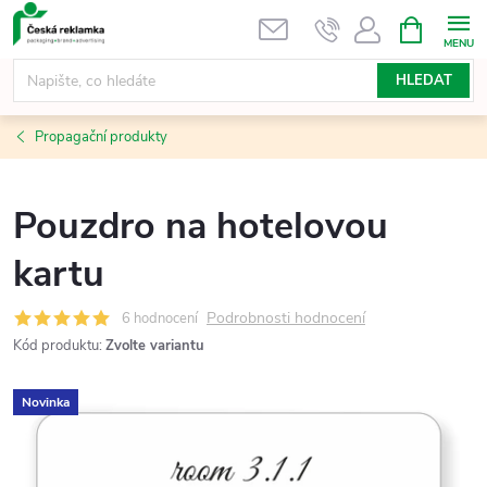
Přejít
NÁKUPNÍ
KOŠÍK
na
obsah
HLEDAT
Propagační produkty
Pouzdro na hotelovou
kartu
Podrobnosti hodnocení
6 hodnocení
Kód produktu:
Zvolte variantu
Novinka