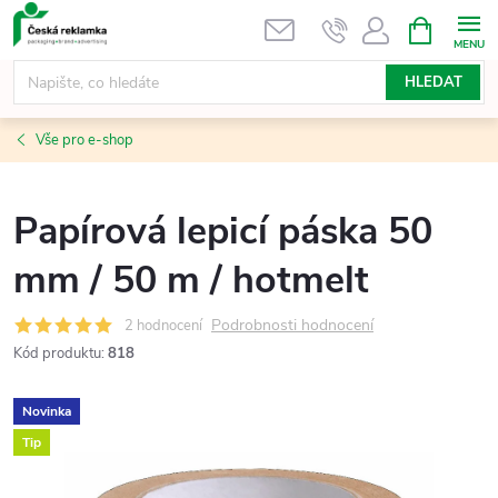
Přejít
NÁKUPNÍ
KOŠÍK
na
obsah
HLEDAT
Vše pro e-shop
Papírová lepicí páska 50
mm / 50 m / hotmelt
Podrobnosti hodnocení
2 hodnocení
Kód produktu:
818
Novinka
Tip