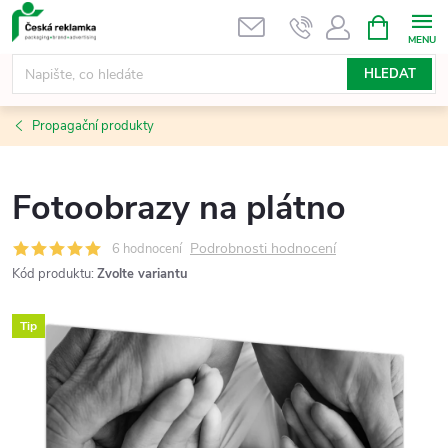
Přejít
NÁKUPNÍ
KOŠÍK
na
obsah
HLEDAT
Propagační produkty
Fotoobrazy na plátno
Podrobnosti hodnocení
6 hodnocení
Kód produktu:
Zvolte variantu
Tip