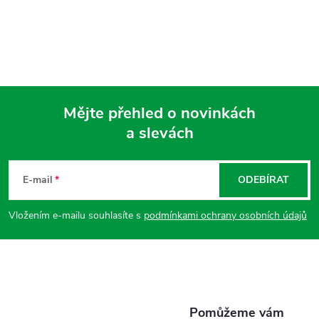
Mějte přehled o novinkách
a slevách
Z
á
E-mail
ODEBÍRAT
p
Vložením e-mailu souhlasíte s
podmínkami ochrany osobních údajů
a
t