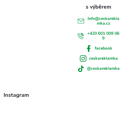
í
Info
@
ceskarekla
mka.cz
+420 601 009 06
9
facebook
ceskareklamka
@ceskareklamka
Instagram