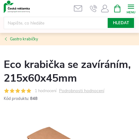
Přejít
NÁKUPNÍ
KOŠÍK
na
obsah
HLEDAT
Gastro krabičky
Eco krabička se zavíráním,
215x60x45mm
Podrobnosti hodnocení
1 hodnocení
Kód produktu:
848