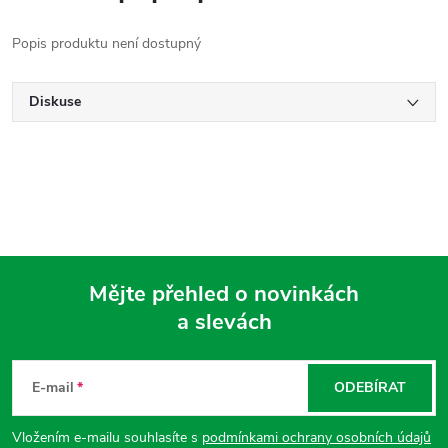
Popis produktu není dostupný
Diskuse
Mějte přehled o novinkách
a slevách
Z
á
E-mail
ODEBÍRAT
p
Vložením e-mailu souhlasíte s
podmínkami ochrany osobních údajů