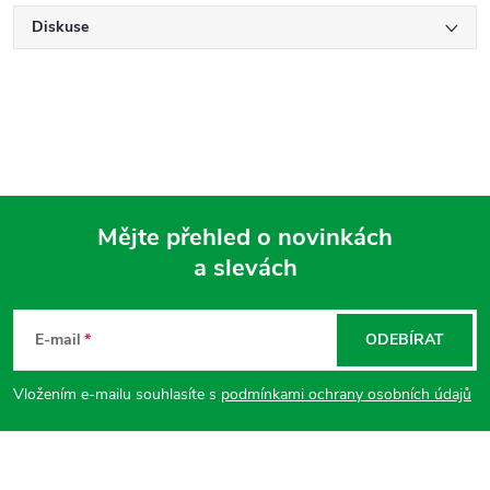
Diskuse
Mějte přehled o novinkách
a slevách
Z
á
E-mail
ODEBÍRAT
p
Vložením e-mailu souhlasíte s
podmínkami ochrany osobních údajů
a