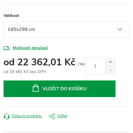
Velikost
Možnosti doručení
od
22 362,01 Kč
/ ks
od
18 481 Kč
bez DPH
Měrná
cena:
VLOŽIT DO KOŠÍKU
Dotaz k produktu
Sdílet