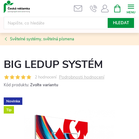
Přejít
NÁKUPNÍ
KOŠÍK
na
obsah
HLEDAT
Světelné systémy, světelná písmena
BIG LEDUP SYSTÉM
Podrobnosti hodnocení
2 hodnocení
Kód produktu:
Zvolte variantu
Novinka
Tip