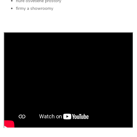
hůře osvětlené prostory
firmy a showroomy