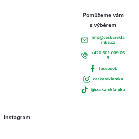
t
í
Info
@
ceskarekla
mka.cz
+420 601 009 06
9
facebook
ceskareklamka
@ceskareklamka
Instagram